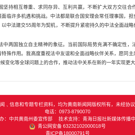
两国坚持相互尊重、求同存异、互利共赢，不断扩大双方交往合
展面临许多机遇和挑战。中法都是联合国安理会常任理事国，担
，以中法建交55周年为契机，不断提升紧密持久的中法全面战略
是法中两国独立自主精神的象征。当前国际局势充满不确定性，
着特殊作用。我高度重视法中友谊和全面战略伙伴关系，愿同主
气候变化等全球问题上的合作，推动法中关系在新的一年实现更
闻﹑信息和专题专栏资料，均为黄南新闻网版权所有，未经协议
电话：0973-8790070
办：中共黄南州委宣传部 技术支持：青海日报社新媒体传播
青公网安备 63232102000018号
青ICP备18000791号