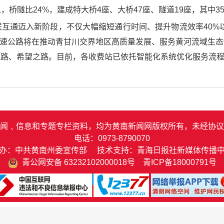
里，桥隧比24%，建成特大桥4座、大桥47座、隧道19座，其中3
互通迈入新阶段，不仅大幅缩短通行时间、提升物流效率40%
高速公路将在推动青甘川交界地区高质量发展、服务黄河流域生
之路、希望之路。目前，各收费站已依托智能化系统优化服务流
闻﹑信息和专题专栏资料，均为黄南新闻网版权所有，未经协议
电话：0973-8790070
办：中共黄南州委宣传部 技术支持：青海日报社新媒体传播
青公网安备 63232102000018号
青ICP备18000791号