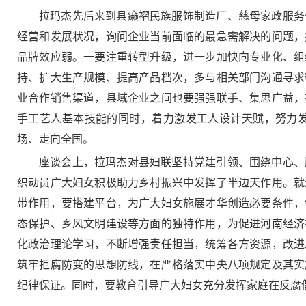
拉玛杰先后来到县癞褶民族服饰制造厂、慈母家政服务
经营和发展状况，询问企业当前面临的最急需解决的问题，
品牌效应弱。一要注重转型升级，进一步加快向专业化、组
持、扩大生产规模、提高产品档次，多与相关部门沟通寻求
业合作销售渠道，县域企业之间也要强强联手、集思广益，
手工艺人基本技能的同时，着力激发工人设计天赋，努力
场、走向全国。
座谈会上，拉玛杰对县妇联坚持党建引领、围绕中心、
织动员广大妇女积极助力乡村振兴中发挥了半边天作用。就
带作用，要搭建平台，为广大妇女施展才华创造必要条件，
态保护、乡风文明建设等方面的独特作用，为促进河南经济
化政治理论学习，不断增强责任担当，统筹各方资源，改进
筑牢拒腐防变的思想防线，在严格落实中央八项规定及其实
纪律保证。同时，要教育引导广大妇女充分发挥家庭在反腐